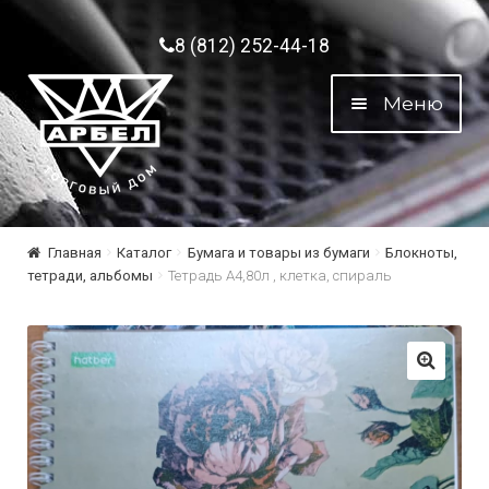
Перейти к навигации
Перейти к содержимому
8 (812) 252-44-18
Меню
Главная
Каталог
Бумага и товары из бумаги
Блокноты,
тетради, альбомы
Тетрадь А4,80л , клетка, спираль
🔍