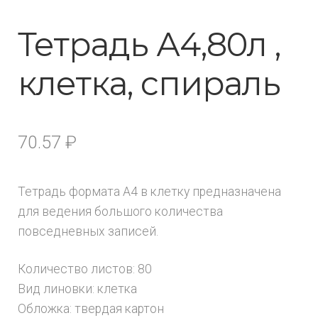
Тетрадь А4,80л ,
клетка, спираль
70.57
₽
Тетрадь формата А4 в клетку предназначена
для ведения большого количества
повседневных записей.
Количество листов: 80
Вид линовки: клетка
Обложка: твердая картон