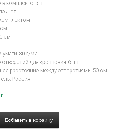
 в комплекте: 5 шт
блокнот
 комплектом
 см
.5 см
ет
бумаги: 80 г/м2
 отверстий для крепления: 6 шт
ое расстояние между отверстиями: 50 см
ель: Россия
ии
Добавить в корзину