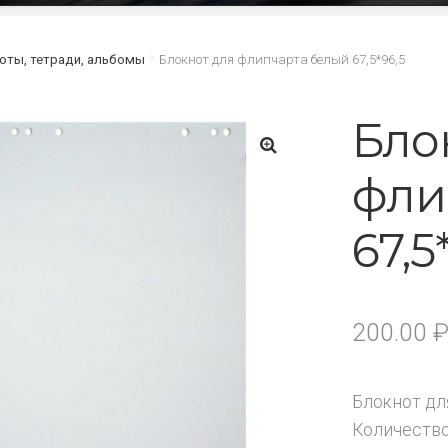
оты, тетради, альбомы
Блокнот для флипчарта белый 67,5*96,5
Бло
фли
🔍
67,5
200.00
Блокнот дл
Количество