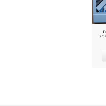
Б
ArtS