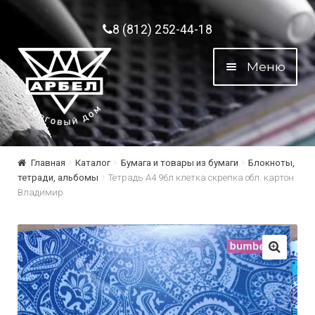
Перейти к навигации
Перейти к содержимому
8 (812) 252-44-18
Меню
Главная
Каталог
Бумага и товары из бумаги
Блокноты,
тетради, альбомы
Тетрадь А4 96л клетка скрепка обл. картон
Владимир
🔍