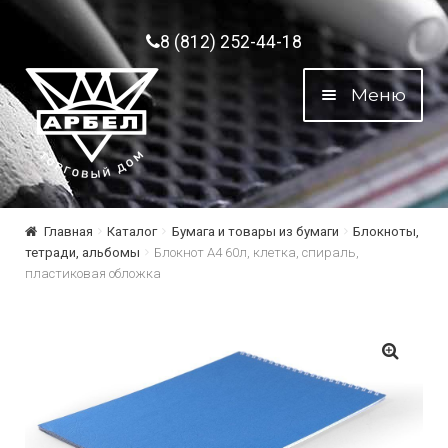
Перейти к навигации
Перейти к содержимому
8 (812) 252-44-18
Меню
Главная
Каталог
Бумага и товары из бумаги
Блокноты,
тетради, альбомы
Блокнот А4 60л, клетка, спираль,
пластиковая обложка
🔍