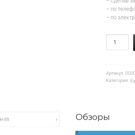
– сделав зак
– по телефо
– по электр
Артикул:
000
Категория:
К
Обзоры
Ы (0)