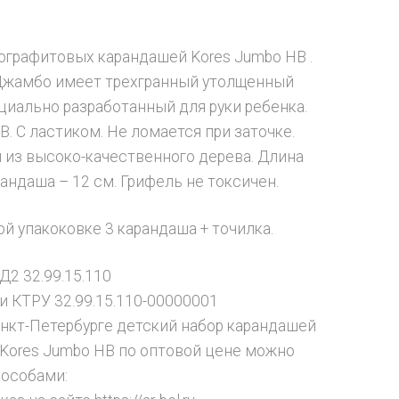
ографитовых карандашей Kores Jumbo HB .
Джамбо имеет трехгранный утолщенный
ециально разработанный для руки ребенка.
B. С ластиком. Не ломается при заточке.
 из высоко-качественного дерева. Длина
рандаша – 12 см. Грифель не токсичен.
ой упакоковке 3 карандаша + точилка.
Д2 32.99.15.110
и КТРУ 32.99.15.110-00000001
анкт-Петербурге детский набор карандашей
 Kores Jumbo HB по оптовой цене можно
особами: