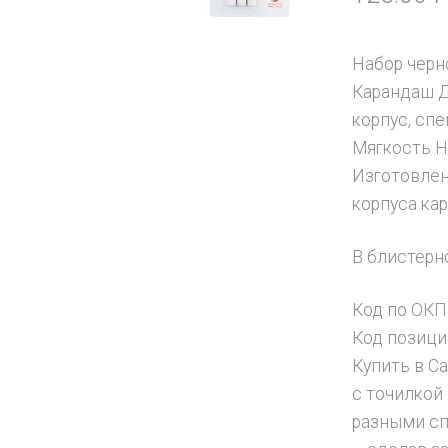
Набор черн
Карандаш 
корпус, сп
Мягкость H
Изготовлен
корпуса ка
В блистерн
Код по ОКП
Код позици
Купить в С
с точилкой
разными сп