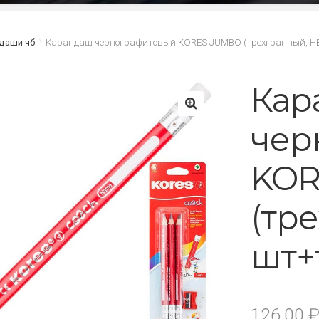
даши чб
Карандаш чернографитовый KORES JUMBO (трехгранный, HB
Кар
чер
🔍
KOR
(тр
шт+
126.00