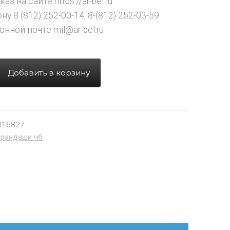
аз на сайте https://ar-bel.ru
ну 8 (812) 252-00-14, 8-(812) 252-03-59
онной почте mil@ar-bel.ru
Добавить в корзину
016827
арандаши чб