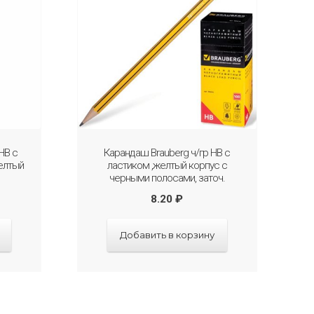
HB с
Карандаш Brauberg ч/гр HB с
елтый
ластиком ,желтый корпус с
черными полосами, заточ.
8.20
₽
Добавить в корзину