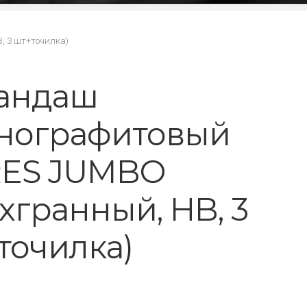
, 3 шт+точилка)
андаш
нографитовый
ES JUMBO
ехгранный, HB, 3
точилка)
₽