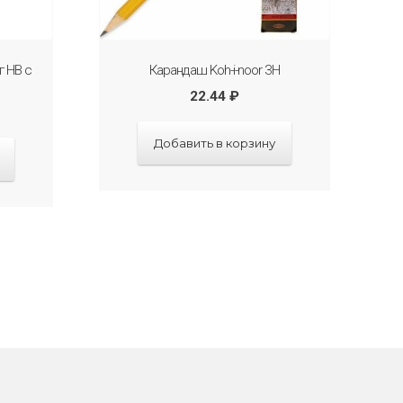
 НВ с
Карандаш Koh-i-noor 3H
22.44
₽
Добавить в корзину