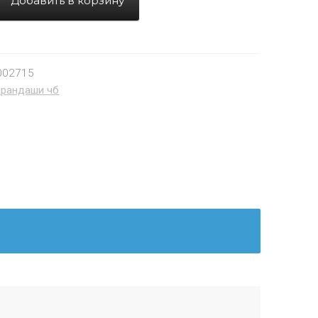
Добавить в корзину
002715
арандаши чб