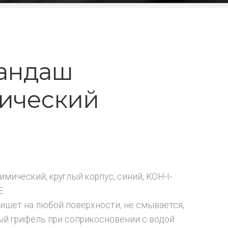
андаш
ический
мический, круглый корпус, синий, KOH-I-
.
ишет на любой поверхности, не смывается,
й грифель при соприкосновении с водой