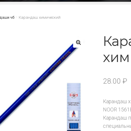
даши чб
Карандаш химический
Кар
хим
🔍
28.00
₽
Карандаш хи
NOOR 1561E
Карандаш п
специальны