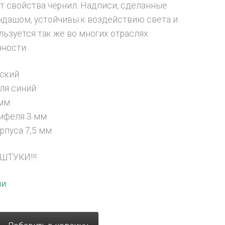
т свойства чернил. Надписи, сделанные
ндашом, устойчивы к воздействию света и
льзуется так же во многих отраслях
ности.
еский
ля синий
 мм
ифеля 3 мм
рпуса 7,5 мм
ШТУКИ!!!
ии