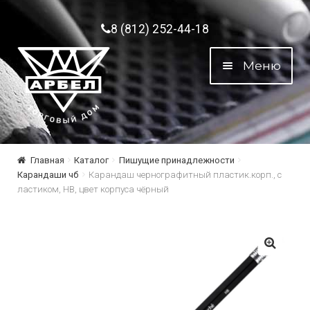
Перейти к навигации
Перейти к содержимому
8 (812) 252-44-18
Меню
Главная
Каталог
Пишущие принадлежности
Карандаши чб
Карандаш чернографитный плаcтик.корп., с
ластиком, HB, цвет корпуса чёрный
🔍