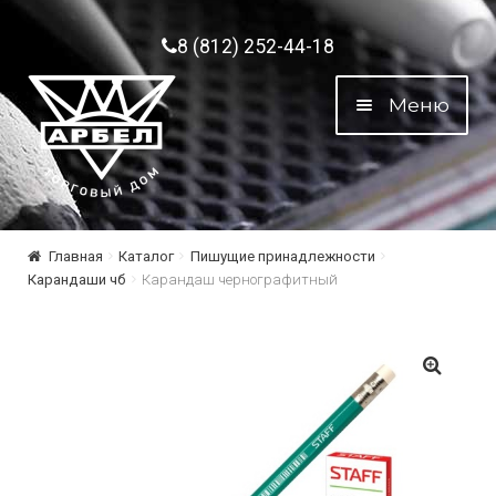
Перейти к навигации
Перейти к содержимому
8 (812) 252-44-18
Меню
Главная
Каталог
Пишущие принадлежности
Карандаши чб
Карандаш чернографитный
🔍