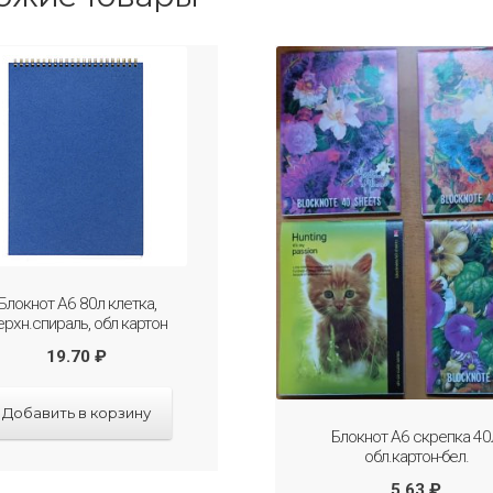
Блокнот А6 80л клетка,
ерхн.спираль, обл картон
19.70
₽
Добавить в корзину
Блокнот А6 скрепка 40
обл.картон-бел.
5.63
₽