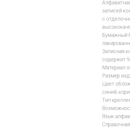
Алфавитная
записей ко
с отделочн
высококаче
Бумажный б
лакированн
Записная к
содержит 9
Материал о
Размер изд
Цвет облож
синий, кор
Тип крепле
Возможност
Язык алфав
Справочная