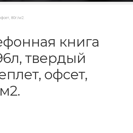
фсет, 80г/м2.
ефонная книга
,96л, твердый
еплет, офсет,
м2.
₽