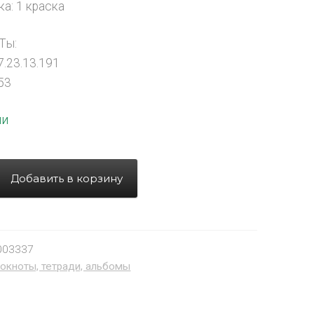
а: 1 краска
Ты:
.23.13.191
53
ии
Добавить в корзину
003337
окноты, тетради, альбомы