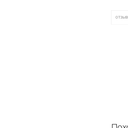
ОТЗЫВ
Пох