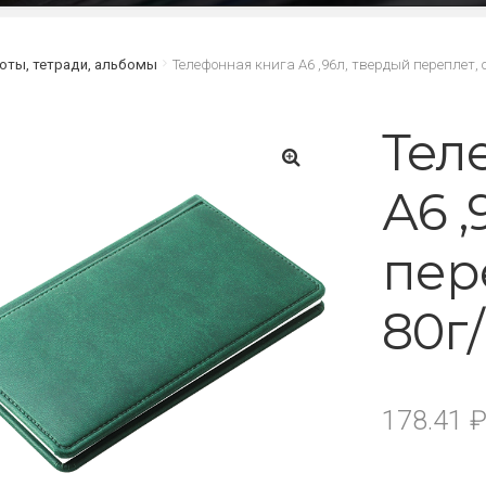
оты, тетради, альбомы
Телефонная книга А6 ,96л, твердый переплет, о
Тел
А6 
🔍
пер
80г/
178.41