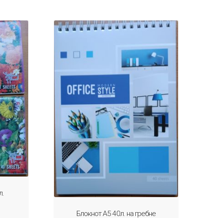
л.
Блокнот А5 40л. на гребне