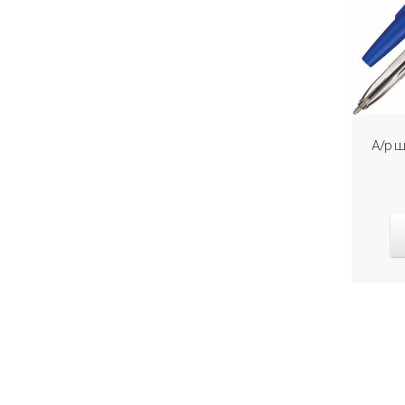
А/р ш