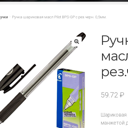
учки
Ручка шариковая масл Pilot BPS-GP с рез.черн. 0,5мм.
Руч
масл
🔍
рез.
59.72
₽
Шариковая 
манжетой д