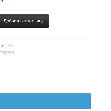
ии
Добавить в корзину
000532
торучки