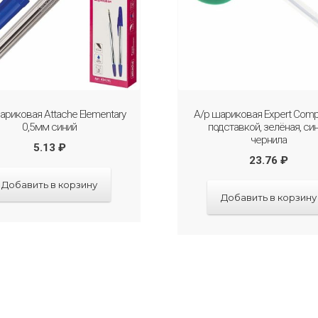
ариковая Attache Elementary
А/р шариковая Expert Comp
0,5мм синий
подставкой, зелёная, си
чернила
5.13
₽
23.76
₽
Добавить в корзину
Добавить в корзину