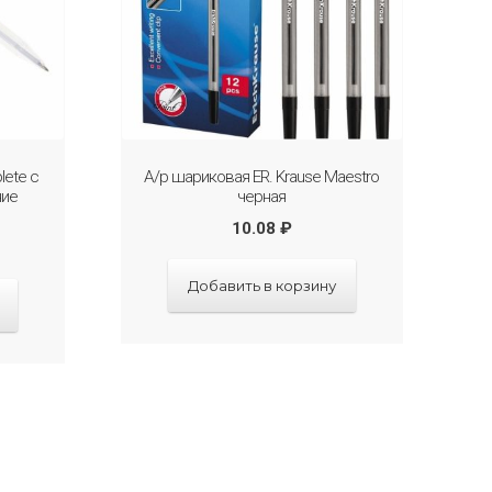
lete с
А/р шариковая ER. Krause Maestro
ние
черная
10.08
₽
Добавить в корзину