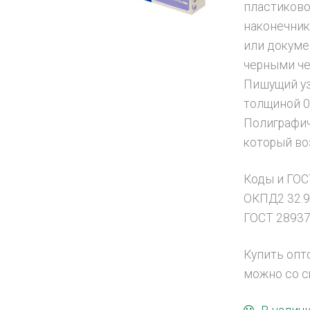
пластиково
наконечник
или докуме
черными че
Пишущий уз
толщиной 0,
Полиграфич
который во
Коды и ГОС
ОКПД2 32.9
ГОСТ 28937
Купить опт
можно со с