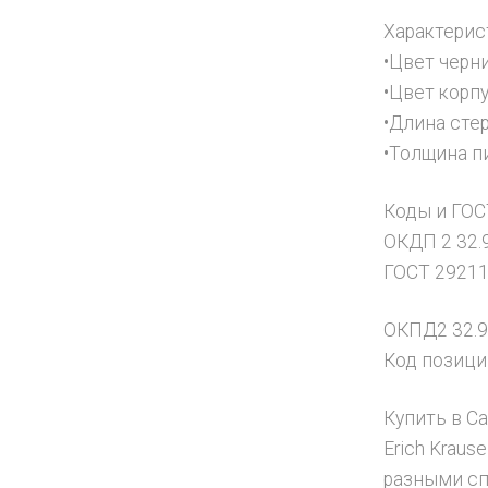
Характерис
•Цвет черн
•Цвет корп
•Длина сте
•Толщина п
Коды и ГОС
ОКДП 2 32.
ГОСТ 29211
ОКПД2 32.99
Код позици
Купить в С
Erich Krau
разными сп