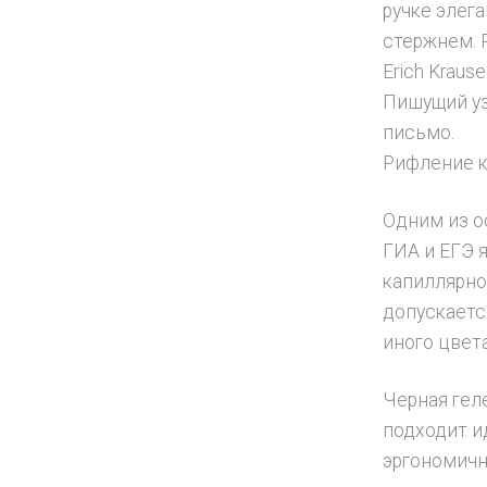
ручке элег
стержнем. 
Erich Kraus
Пишущий уз
письмо.
Рифление к
Одним из о
ГИА и ЕГЭ 
капиллярно
допускаетс
иного цвета
Черная гел
подходит и
эргономичн