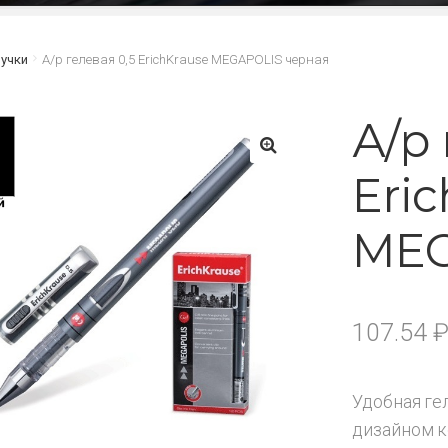
учки
А/р гелевая 0,5 ErichKrause MEGAPOLIS черная
А/р 
Eri
🔍
MEG
107.54
Удобная ге
дизайном к