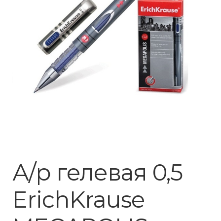
А/р гелевая 0,5
ErichKrause