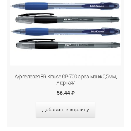
А/р гелевая ER. Krause GP-700 с рез. манж.0,5мм.,
/черная/
56.44
₽
Добавить в корзину