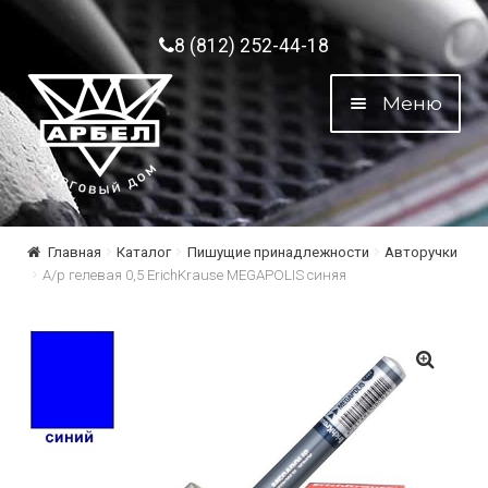
Перейти к навигации
Перейти к содержимому
8 (812) 252-44-18
Меню
Главная
Каталог
Пишущие принадлежности
Авторучки
А/р гелевая 0,5 ErichKrause MEGAPOLIS синяя
🔍