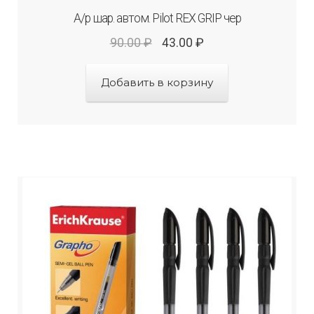
А/р шар. автом. Рilot REX GRIP чер
90.00
₽
43.00
₽
Добавить в корзину