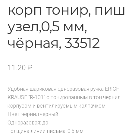
корп тонир, пиш
узел,0,5 мм,
чёрная, 33512
11.20
₽
Удобная шариковая одноразовая ручка ERICH
KRAUSE “R-101” с тонированным в тон чернил
корпусом и вентилируемым колпачком.
Цвет чернил:черный
Одноразовая: да
Толщина линии письма: 0.5 мм