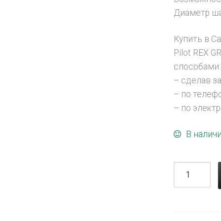
Диаметр ша
Купить в С
Рilot REX 
способами:
– сделав зак
– по телефо
– по электр
В налич