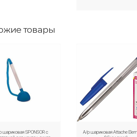
ожие товары
р шариковая SPONSOR c
А/р шариковая Attache Elem