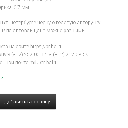
рика: 0.7 мм
анкт-Петербурге черную гелевую авторучку
GRIP по оптовой цене можно разными
аз на сайте https://ar-bel.ru
ну 8 (812) 252-00-14, 8-(812) 252-03-59
онной почте mil@ar-bel.ru
ии
Добавить в корзину