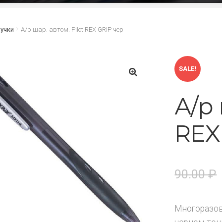
учки
А/р шар. автом. Рilot REX GRIP чер
SALE!
🔍
А/р 
REX
90.00
₽
Многоразов