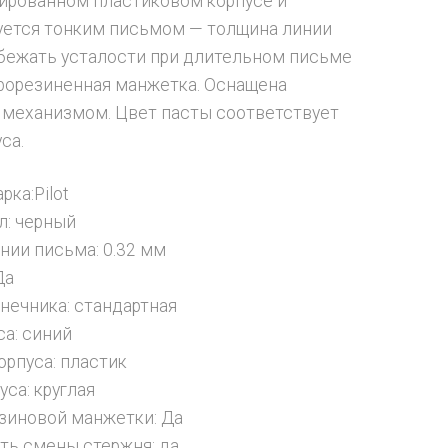
ированном пластиковом корпусе и
уется тонким письмом — толщина линии
збежать усталости при длительном письме
рорезиненная манжетка. Оснащена
механизмом. Цвет пасты соответствует
са.
рка:Pilot
л: черный
нии письма: 0.32 мм
Да
нечника: стандартная
са: синий
орпуса: пластик
са: круглая
зиновой манжетки: Да
ь смены стержня: да