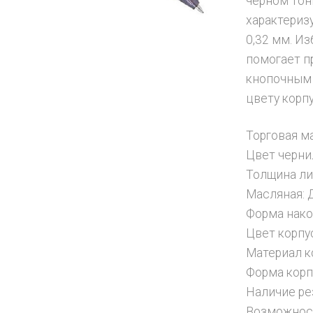
черном тон
характериз
0,32 мм. И
помогает п
кнопочным 
цвету корпу
Торговая ма
Цвет черни
Толщина ли
Масляная: 
Форма нако
Цвет корпу
Материал к
Форма корпу
Наличие ре
Возможност