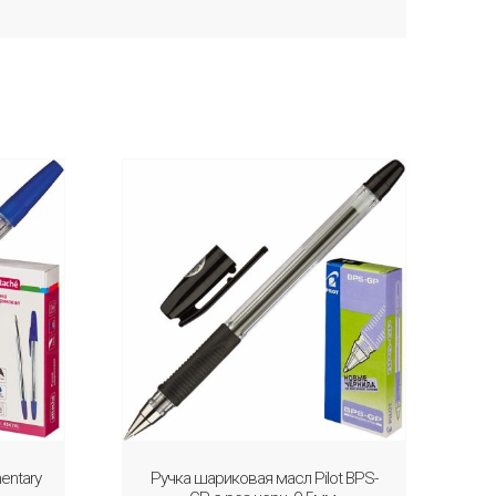
entary
Ручка шариковая масл Pilot BPS-