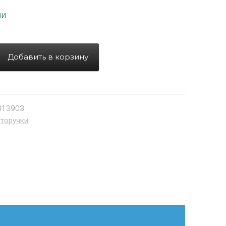
ии
Добавить в корзину
013903
торучки