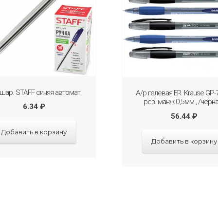
 шар. STAFF синяя автомат
А/р гелевая ER. Krause GP-
рез. манж.0,5мм., /черн
6.34
₽
56.44
₽
Добавить в корзину
Добавить в корзину