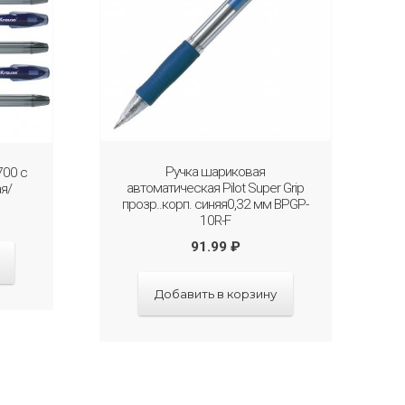
Ручка шариковая
700 с
автоматическая Pilot Super Grip
ая/
прозр..корп. синяя0,32 мм BPGP-
10R-F
91.99
₽
Добавить в корзину