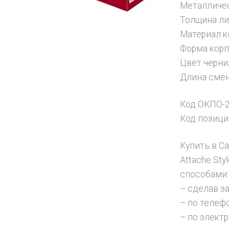
Металличес
Толщина ли
Материал к
Форма корпу
Цвет черни
Длина смен
Код ОКПО-2
Код позици
Купить в С
Attache St
способами:
– сделав зак
– по телефо
– по электр