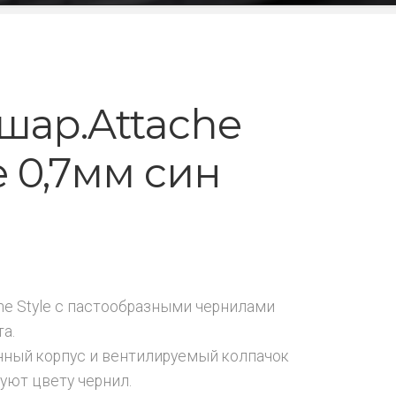
 шар.Attache
e 0,7мм син
che Style с пастообразными чернилами
та.
ный корпус и вентилируемый колпачок
уют цвету чернил.