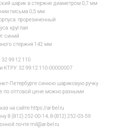
кий шарик в стержне диаметром 0,7 мм
нии письма 0,5 мм.
орпуса: прорезиненный
са: круглая
л: синий
ного стержня 142 мм
 32.99.12.110
и КТРУ: 32.99.12.110-00000007
анкт-Петербурге синюю шариковую ручку
yle по оптовой цене можно разными
аз на сайте https://ar-bel.ru
ну 8 (812) 252-00-14, 8-(812) 252-03-59
онной почте mil@ar-bel.ru