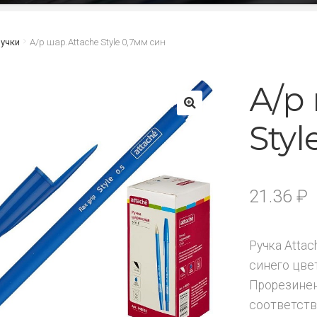
учки
А/р шар.Attache Style 0,7мм син
А/р
Styl
🔍
21.36
₽
Ручка Atta
синего цве
Прорезинен
соответств