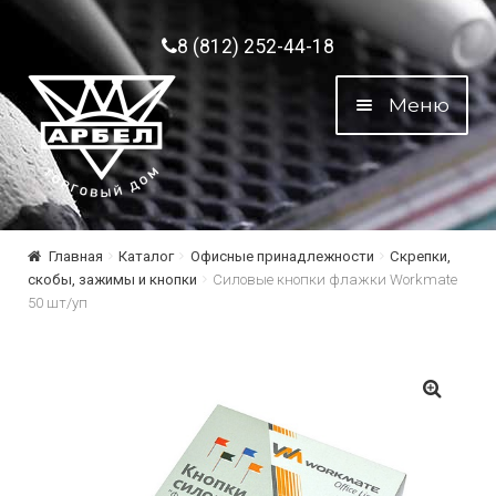
Перейти к навигации
Перейти к содержимому
8 (812) 252-44-18
Меню
Главная
Каталог
Офисные принадлежности
Скрепки,
скобы, зажимы и кнопки
Силовые кнопки флажки Workmate
50 шт/уп
🔍