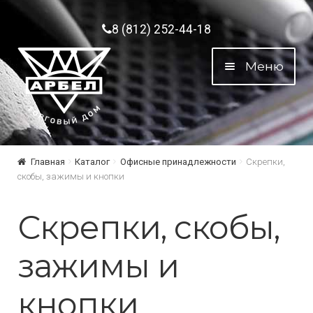
Перейти к навигации
Перейти к содержимому
8 (812) 252-44-18
Меню
Главная
Каталог
Офисные принадлежности
Скрепки,
скобы, зажимы и кнопки
Скрепки, скобы,
зажимы и
кнопки