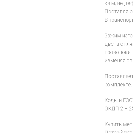
кв.м, не де
Поставляют
В транспор
Зажим изго
цвета с гл
проволоки.
изменяя св
Поставляетс
комплекте.
Коды и ГОС
ОКДП 2 – 25
Купить мет
Петербурге