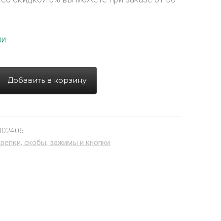
ии
Добавить в корзину
002406
репки, скобы, зажимы и кнопки