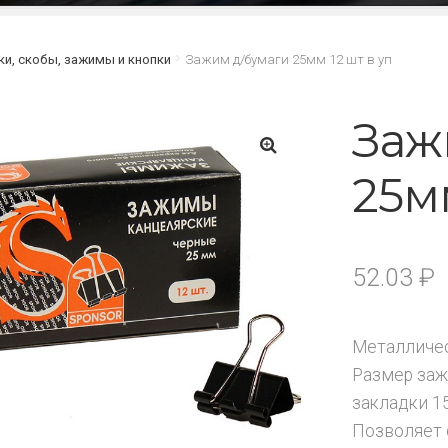
ки, скобы, зажимы и кнопки
Зажим д/бумаги 25мм 12 шт в уп
Заж
25мм
🔍
52.03
₽
Металличес
Размер заж
закладки 1
Позволяет 