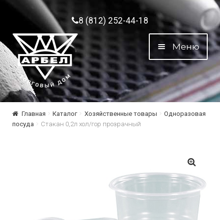
Перейти к навигации
Перейти к содержимому
8 (812) 252-44-18
Меню
Главная
Каталог
Хозяйственные товары
Одноразовая
посуда
Стакан 0,2л хол/гор прозрачный
🔍