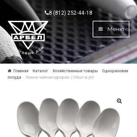
Перейти к навигации
Перейти к содержимому
8 (812) 252-44-18
Меню
Главная
Каталог
Хозяйственные товары
Одноразовая
посуда
Ложка чайная однораз. (100шт в уп)
🔍