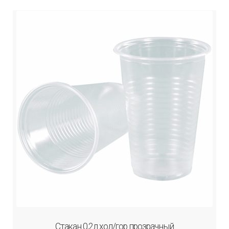
Стакан 0,2л хол/гор прозрачный