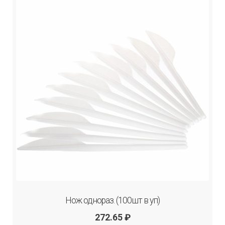
Нож однораз. (100шт в уп)
272.65
₽