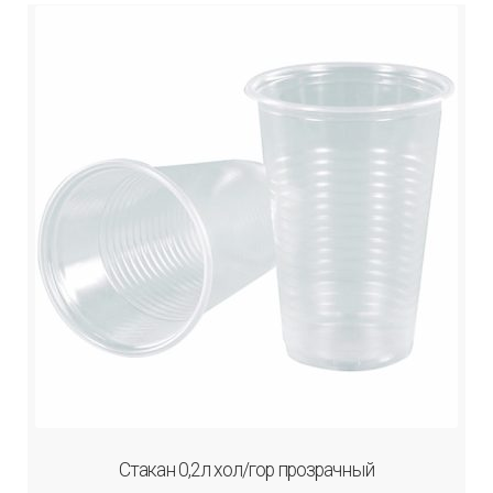
Стакан 0,2л хол/гор прозрачный