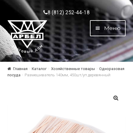
Перейти к навигации
Перейти к содержимому
8 (812) 252-44-18
Меню
Главная
Каталог
Хозяйственные товары
Одноразовая
посуда
Размешиватель 140мм, 450шт/уп деревянный
🔍