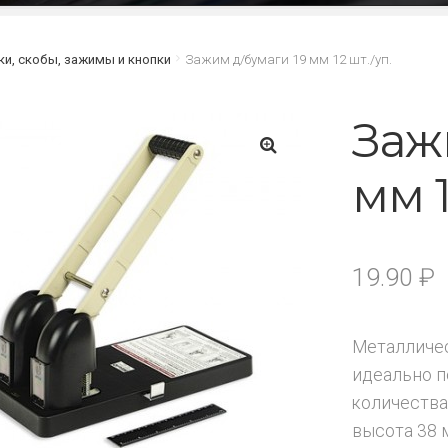
ки, скобы, зажимы и кнопки
Зажим д/бумаги 19 мм 12 шт./уп.
Заж
мм 1
🔍
19.90
₽
Металличес
идеально п
количества
высота 38 