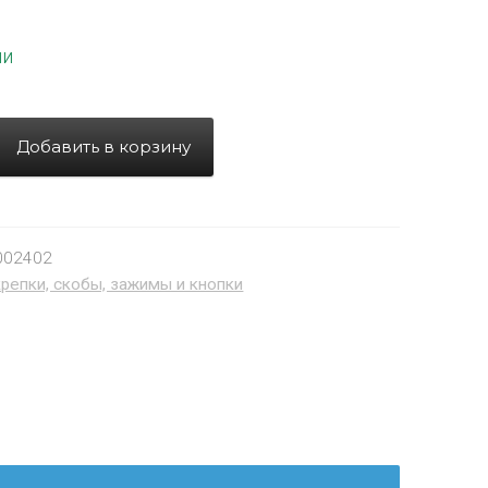
ии
Добавить в корзину
002402
репки, скобы, зажимы и кнопки