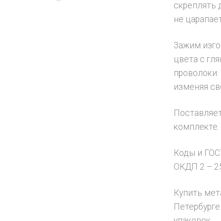
скреплять 
не царапает
Зажим изго
цвета с гл
проволоки.
изменяя св
Поставляетс
комплекте.
Коды и ГОС
ОКДП 2 – 25
Купить мет
Петербурге
упаковок.