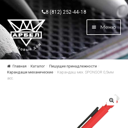
Перейти к навигации
Перейти к содержимому
8 (812) 252-44-18
Меню
Главная
Каталог
Пишущие принадлежности
Карандаши механические
Карандаш мех. SPONSOR 0,5мм
асс.
🔍