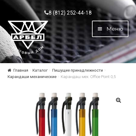
Перейти к навигации
Перейти к содержимому
8 (812) 252-44-18
Меню
Главная
Каталог
Пишущие принадлежности
Карандаши механические
Карандаш мех. Office Point 0,5
🔍