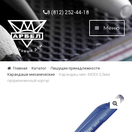
Перейти к навигации
Перейти к содержимому
8 (812) 252-44-18
Меню
Главная
Каталог
Пишущие принадлежности
Карандаши механические
Карандаш мех. INDEX 0,5мм
прорезиненный корпус
🔍