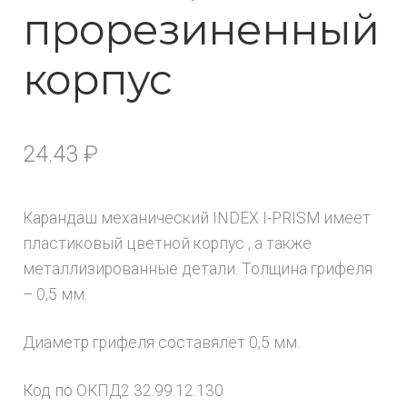
прорезиненный
корпус
24.43
₽
Карандаш механический INDEX I-PRISM имеет
пластиковый цветной корпус , а также
металлизированные детали. Толщина грифеля
– 0,5 мм.
Диаметр грифеля составялет 0,5 мм.
Код по ОКПД2 32.99.12.130