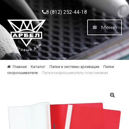
Перейти к навигации
Перейти к содержимому
8 (812) 252-44-18
Меню
Главная
Каталог
Папки и системы архивации
Папки
скоросшиватели
Папка-скоросшиватель пластиковая
🔍