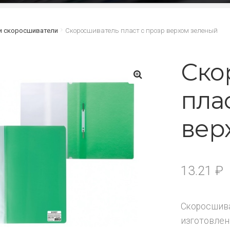
и скоросшиватели
Скоросшиватель пласт с прозр верхом зеленый
Ско
пла
🔍
вер
13.21
₽
Скоросшива
изготовлен