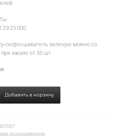
елей.
Ты:
.29.25.000
ку-скоросшиватель зеленую можно со
при заказе от 50 шт.
ии
Добавить в корзину
007557
пки скоросшиватели