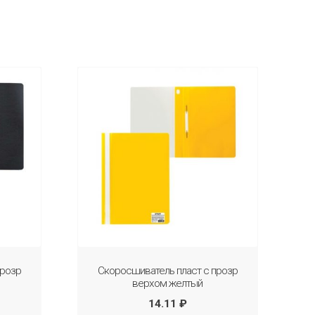
прозр
Скоросшиватель пласт с прозр
верхом желтый
14.11
₽