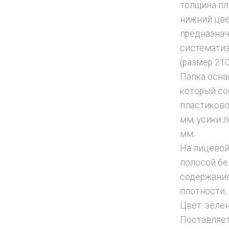
толщина пл
нижний цве
предназнач
систематиз
(размер 21
Папка осна
который со
пластиково
мм, усики л
мм.
На лицевой
полосой бе
содержание
плотности.
Цвет: зеле
Поставляет