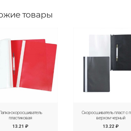
ожие товары
Папка-скоросшиватель
Скоросшиватель пласт с 
пластиковая
верхом черный
13.21
₽
13.22
₽