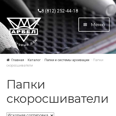
Перейти к навигации
Перейти к содержимому
8 (812) 252-44-18
Меню
Главная
Каталог
Папки и системы архивации
Папки
скоросшиватели
Папки
скоросшиватели