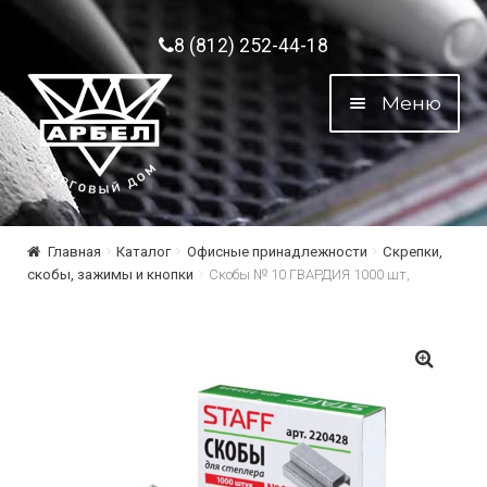
Перейти к навигации
Перейти к содержимому
8 (812) 252-44-18
Меню
Главная
Каталог
Офисные принадлежности
Скрепки,
скобы, зажимы и кнопки
Скобы № 10 ГВАРДИЯ 1000 шт,
🔍