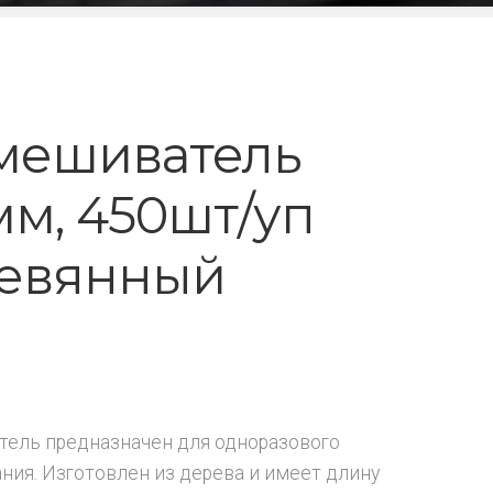
мешиватель
мм, 450шт/уп
евянный
₽
ель предназначен для одноразового
ния. Изготовлен из дерева и имеет длину