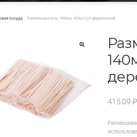
овая посуда
Размешиватель 140мм, 450шт/уп деревянный
Раз
140
🔍
дер
415.09
Размешиват
использова