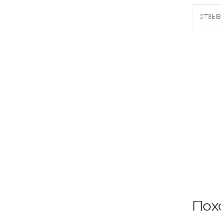
ОТЗЫВ
Пох