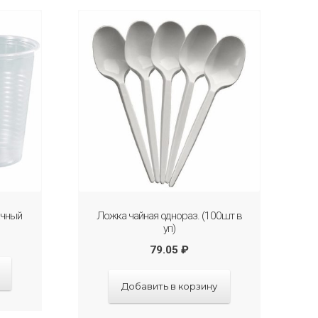
ачный
Ложка чайная однораз. (100шт в
уп)
79.05
₽
Добавить в корзину