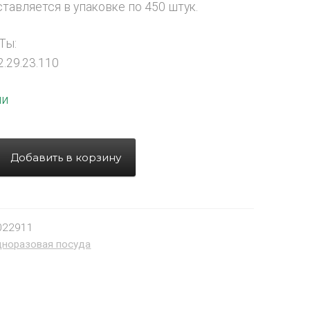
тавляется в упаковке по 450 штук.
Ты:
.29.23.110
ии
Добавить в корзину
022911
норазовая посуда