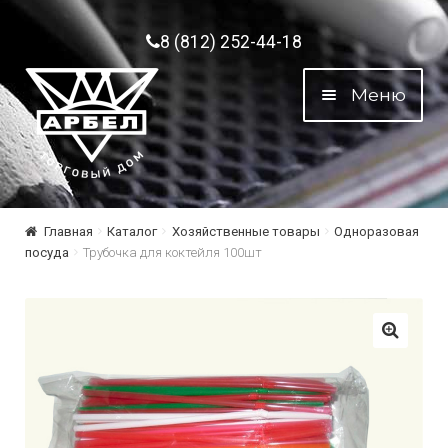
Перейти к навигации
Перейти к содержимому
8 (812) 252-44-18
Меню
Главная
Каталог
Хозяйственные товары
Одноразовая
посуда
Трубочка для коктейля 100шт
🔍