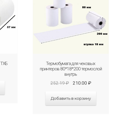
 ТХБ
Термобумага для чековых
принтеров 80*18*200 термослой
внутрь
252.19
₽
210.00
₽
Добавить в корзину