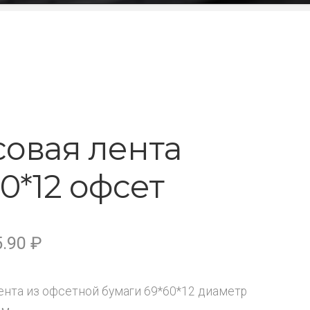
совая лента
0*12 офсет
5.90
₽
ента из офсетной бумаги 69*60*12 диаметр