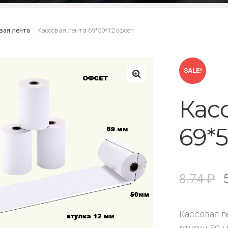
вая лента
Кассовая лента 69*50*12 офсет
SALE!
🔍
Кас
69*5
8.74
₽
Кассовая л