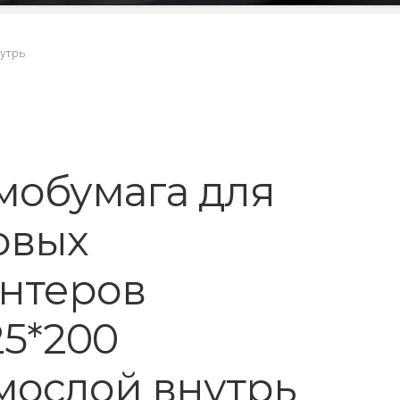
нутрь
мобумага для
овых
нтеров
25*200
мослой внутрь