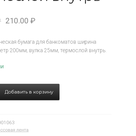
₽
210.00
₽
еская бумага для банкоматов ширина
етр 200мм, вулка 25мм, термослой внутрь.
ии
Добавить в корзину
001063
ссовая лента