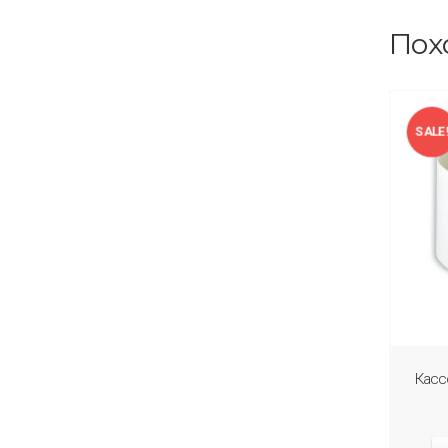
Пох
SALE
Касс