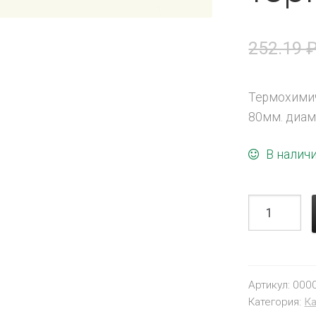
252.19
Термохимич
80мм. диам
В налич
Артикул:
000
Категория:
Ка