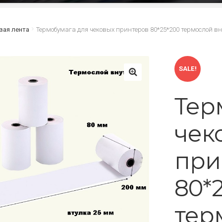
вая лента
Термобумага для чековых принтеров 80*25*200 термослой в
SALE!
🔍
Тер
чек
при
80*
тер