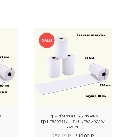
SALE!
в
Термобумага для чековых
принтеров 80*18*200 термослой
внутрь
252.19
₽
210.00
₽