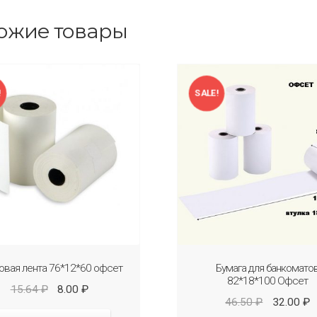
ожие товары
!
SALE!
овая лента 76*12*60 офсет
Бумага для банкомато
82*18*100 Офсет
15.64
₽
8.00
₽
46.50
₽
32.00
₽