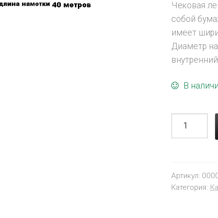
Чековая ле
собой бума
имеет шири
Диаметр на
внутренний
В налич
Артикул:
000
Категория:
Ка