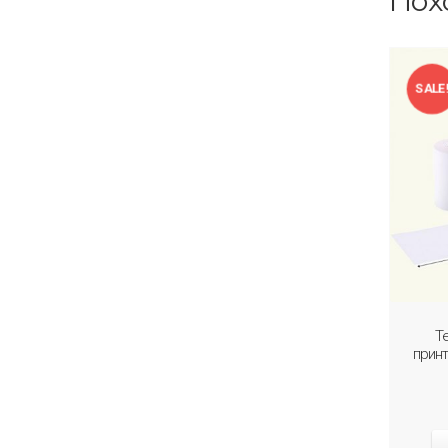
Пох
SALE
Т
прин