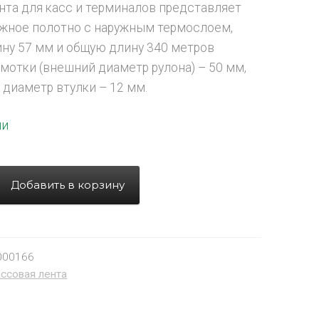
нта для касс и терминалов представляет
жное полотно с наружным термослоем,
ну 57 мм и общую длину 340 метров
мотки (внешний диаметр рулона) – 50 мм,
 диаметр втулки – 12 мм.
ии
Добавить в корзину
000166
ссовая лента