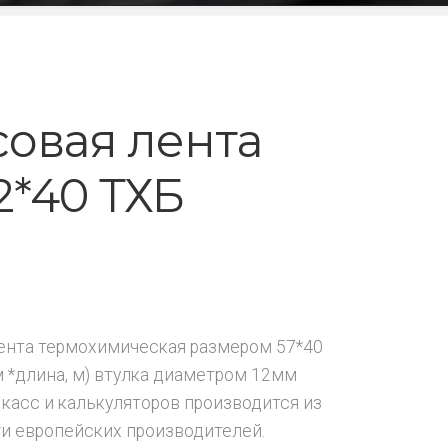
совая лента
2*40 ТХБ
ента термохимическая размером 57*40
м *длина, м) втулка диаметром 12мм
 касс и калькуляторов производится из
и европейских производителей.