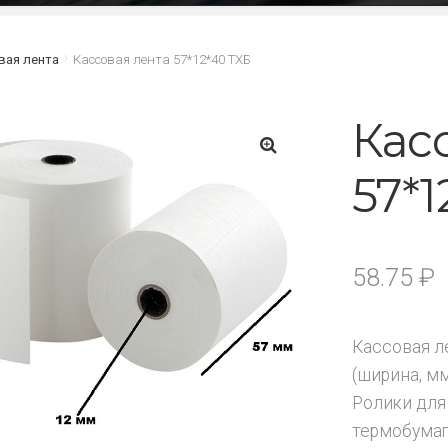
вая лента
Кассовая лента 57*12*40 ТХБ
Кас
57*1
🔍
58.75
₽
Кассовая л
(ширина, м
Ролики для
термобумаг