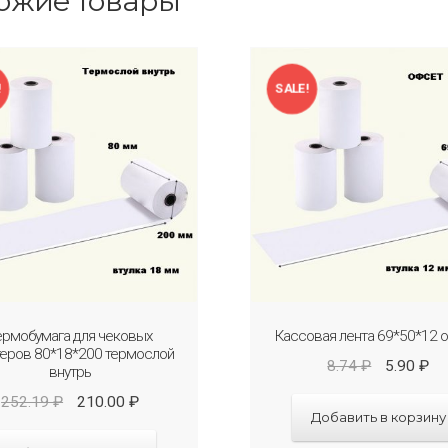
ожие товары
!
SALE!
ермобумага для чековых
Кассовая лента 69*50*12 
теров 80*18*200 термослой
8.74
₽
5.90
₽
внутрь
252.19
₽
210.00
₽
Добавить в корзину