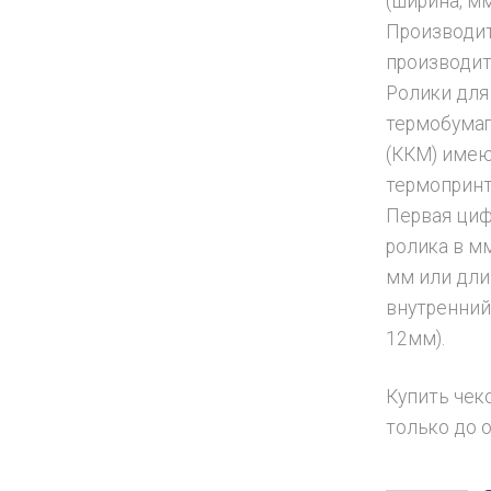
(ширина, мм
Производит
производит
Ролики для
термобумаг
(ККМ) име
термопринт
Первая циф
ролика в м
мм или дли
внутренний
12мм).
Купить чек
только до 