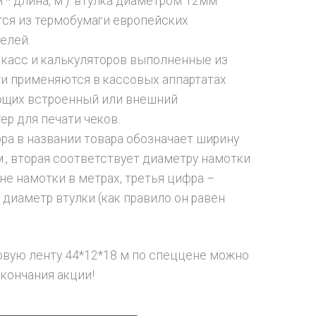
 * длина, м ). втулка диаметром 12мм
ся из термобумаги европейских
елей.
 касс и калькуляторов выполненные из
и применяются в кассовых аппартатах
ющих встроенный или внешний
ер для печати чеков.
ра в названии товара обозначает ширину
м., вторая соответствует диаметру намотки
не намотки в метрах, третья цифра –
 диаметр втулки (как правило он равен
овую ленту 44*12*18 м по спеццене можно
окончания акции!