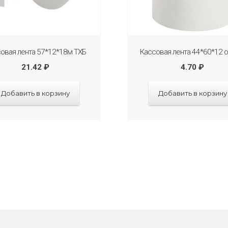
овая лента 57*12*18м ТХБ
Кассовая лента 44*60*12 
21.42
₽
4.70
₽
Добавить в корзину
Добавить в корзину