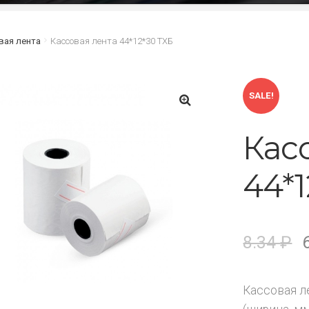
вая лента
Кассовая лента 44*12*30 ТХБ
SALE!
🔍
Кас
44*1
8.34
₽
Кассовая л