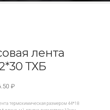
совая лента
2*30 ТХБ
6.50
₽
ента термохимическая размером 44*18