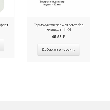
офсет
Термочувствительная лента без
печати для ПТК-Т
45.85
₽
Добавить в корзину