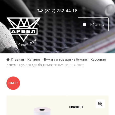
Перейти к навигации
Перейти к содержимому
8 (812) 252-44-18
Меню
Главная
Каталог
Бумага и товары из бумаги
Кассовая
лента
Бумага для банкоматов 82*18*100 Офсет
SALE!
🔍