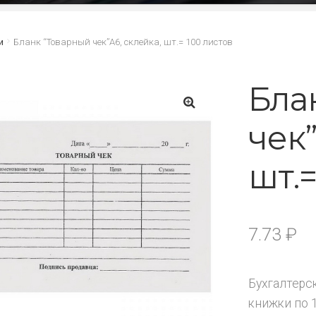
и
Бланк “Товарный чек”А6, склейка, шт.= 100 листов
Бла
чек”
🔍
шт.=
7.73
₽
Бухгалтерс
книжки по 