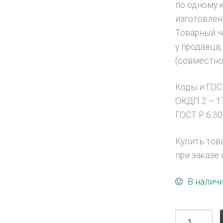
по одному 
изготовлен
Товарный ч
у продавца
(совместно
Коды и ГОС
ОКДП 2 – 1
ГОСТ Р 6.3
Купить тов
при заказе 
В налич