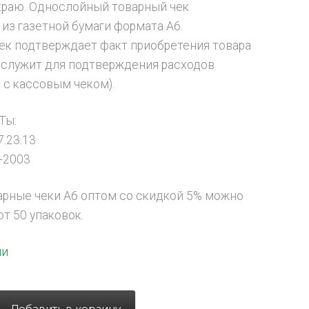
краю. Однослойный товарный чек
 из газетной бумаги формата А6.
ек подтверждает факт приобретения товара
, служит для подтверждения расходов
 с кассовым чеком).
Ты:
7.23.13
0-2003
арные чеки А6 оптом со скидкой 5% можно
от 50 упаковок.
ии
Добавить в корзину