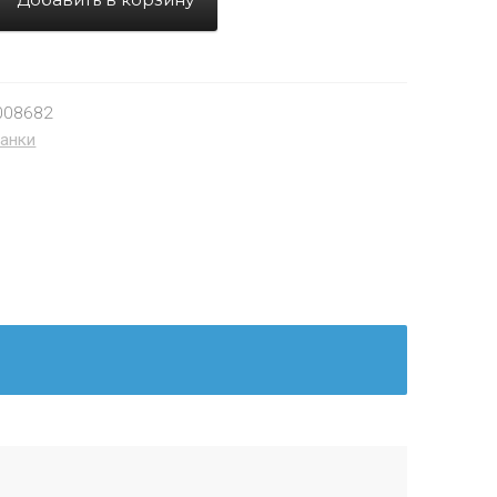
008682
анки