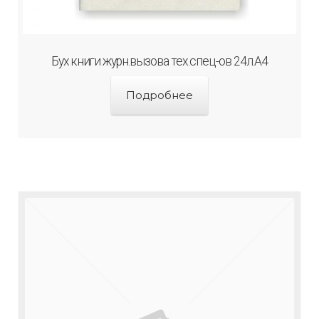
Бух книги журн.вызова тех.спец-ов 24л.А4
Подробнее