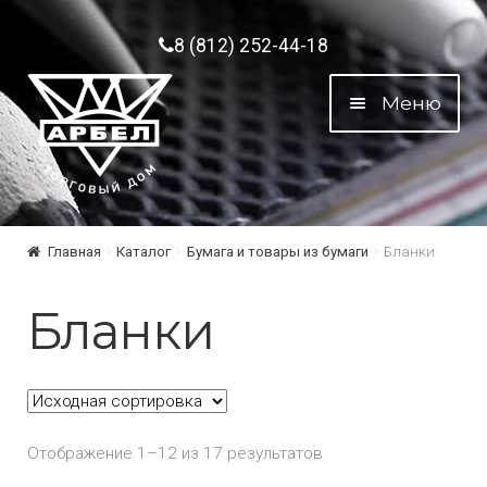
Перейти к навигации
Перейти к содержимому
8 (812) 252-44-18
Меню
Главная
Каталог
Бумага и товары из бумаги
Бланки
Бланки
Отображение 1–12 из 17 результатов