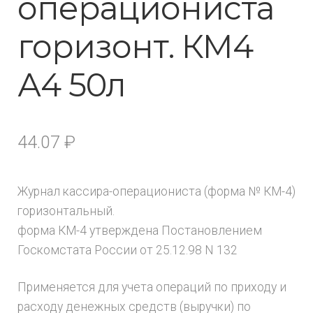
операциониста
горизонт. КМ4
А4 50л
44.07
₽
Журнал кассира-операциониста (форма № КМ-4)
горизонтальный.
форма КМ-4 утверждена Постановлением
Госкомстата России от 25.12.98 N 132
Применяется для учета операций по приходу и
расходу денежных средств (выручки) по