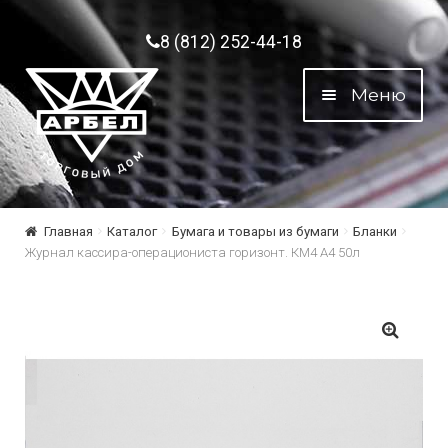
Перейти к навигации
Перейти к содержимому
8 (812) 252-44-18
Меню
Главная
Каталог
Бумага и товары из бумаги
Бланки
Журнал кассира-операциониста горизонт. КМ4 А4 50л
🔍