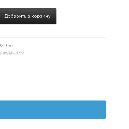
Добавить в корзину
021087
арандаши чб