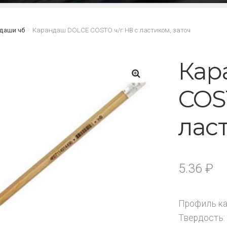
даши чб
Карандаш DOLCE COSTO ч/г НВ с ластиком, заточ
Кар
COS
🔍
лас
5.36
₽
Профиль ка
Твердость: