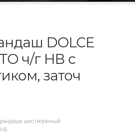
андаш DOLCE
TO ч/г НВ с
тиком, заточ
рандаша: шестигранный
 HB