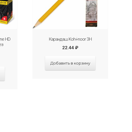
ine HD
Карандаш Koh-i-noor 3H
ез
22.44
₽
Добавить в корзину