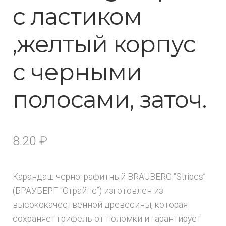
с ластиком
,желтый корпус
с черными
полосами, заточ.
8.20
₽
Карандаш чернографитный BRAUBERG “Stripes”
(БРАУБЕРГ “Страйпс”) изготовлен из
высококачественной древесины, которая
сохраняет грифель от поломки и гарантирует