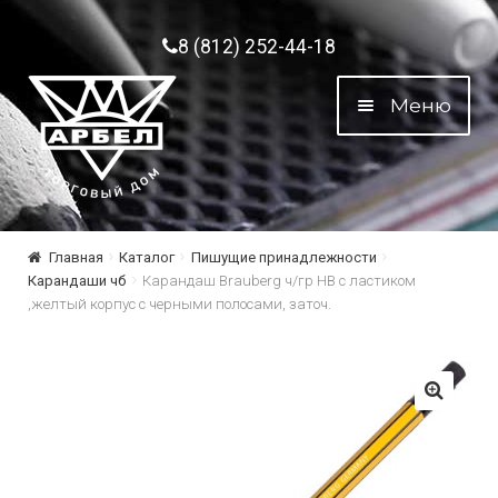
Перейти к навигации
Перейти к содержимому
8 (812) 252-44-18
Меню
Главная
Каталог
Пишущие принадлежности
Карандаши чб
Карандаш Brauberg ч/гр HB с ластиком
,желтый корпус с черными полосами, заточ.
🔍