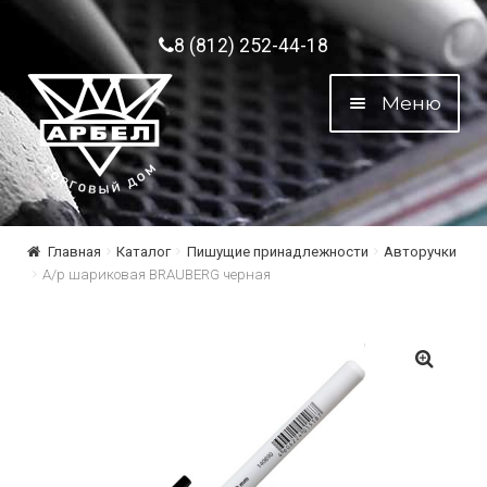
Перейти к навигации
Перейти к содержимому
8 (812) 252-44-18
Меню
Главная
Каталог
Пишущие принадлежности
Авторучки
А/р шариковая BRAUBERG черная
🔍