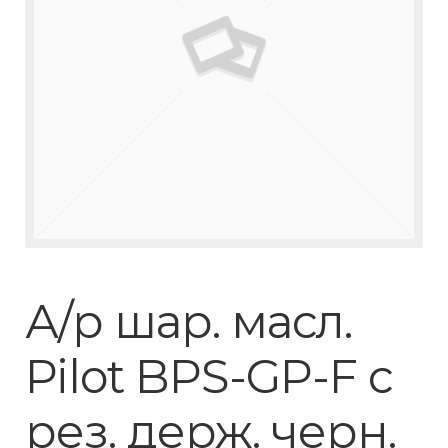
А/р шар. масл.
Рilot BPS-GP-F с
рез. держ. черн.