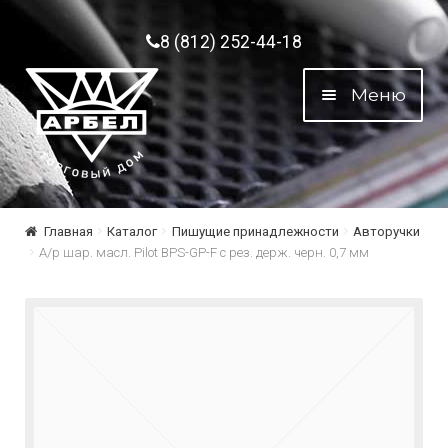
Перейти к навигации
Перейти к содержимому
8 (812) 252-44-18
Меню
Главная
Каталог
Пишущие принадлежности
Авторучки
А/р шар. масл. Рilot BPS-GP-F с рез. держ. черн. 0,7 мм