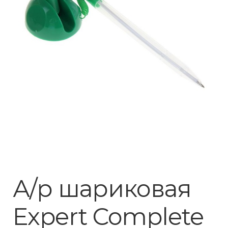
А/р шариковая
Expert Complete