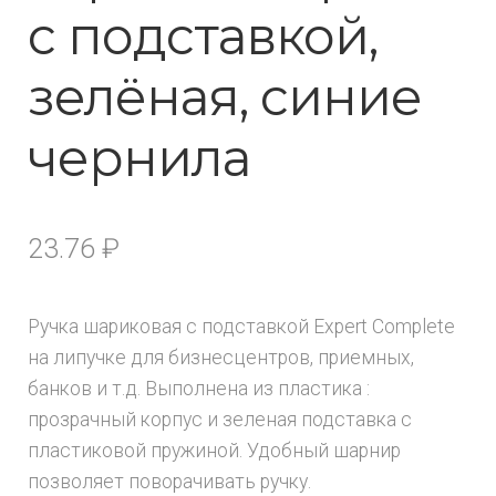
с подставкой,
зелёная, синие
чернила
23.76
₽
Ручка шариковая с подставкой Expert Complete
на липучке для бизнесцентров, приемных,
банков и т.д. Выполнена из пластика :
прозрачный корпус и зеленая подставка с
пластиковой пружиной. Удобный шарнир
позволяет поворачивать ручку.