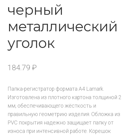
черный
металлический
уголок
184.79
₽
Папка-регистратор формата А4 Lamark.
Изготовлена из плотного картона толщиной 2
мм, обеспечивающего жёсткость и
правильную геометрию изделия. Обложка из
PVC покрытия надежно защищает папку от
износа при интенсивной работе. Корешок