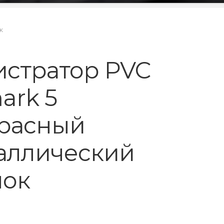
к
истратор PVC
ark 5
расный
аллический
лок
₽