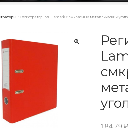
страторы
Регистратор PVC Lamark 5 смкрасный металлический уголо
Рег
Lam
🔍
смк
мет
уго
184.79