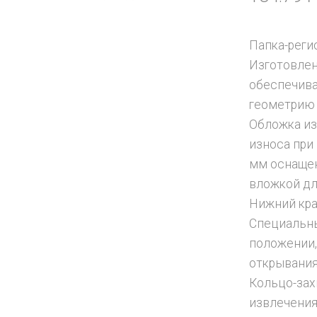
Папка-реги
Изготовлен
обеспечив
геометрию 
Обложка из
износа при
мм оснащен
вложкой дл
Нижний кра
Специальны
положении,
открывания
Кольцо-зах
извлечения