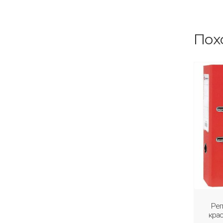
Пох
Рег
крас