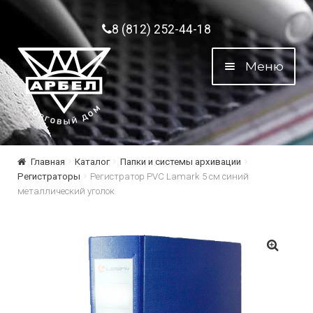
Перейти к навигации
Перейти к содержимому
8 (812) 252-44-18
Меню
Главная
Каталог
Папки и системы архивации
Регистраторы
Регистратор PVC Lamark 5 см синий
металлический уголок
🔍