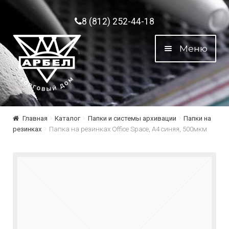
Перейти к навигации
Перейти к содержимому
8 (812) 252-44-18
Меню
Главная
Каталог
Папки и системы архивации
Папки на
резинках
Папка на резинках Office Space, А4 синяя, 500мкм