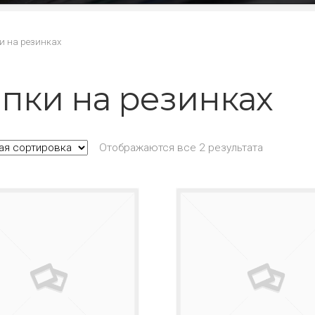
и на резинках
пки на резинках
Отображаются все 2 результата