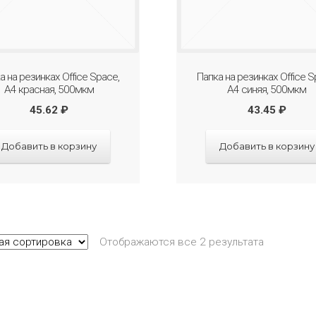
а на резинках Office Space,
Папка на резинках Office S
А4 красная, 500мкм
А4 синяя, 500мкм
45.62
₽
43.45
₽
Добавить в корзину
Добавить в корзину
Отображаются все 2 результата