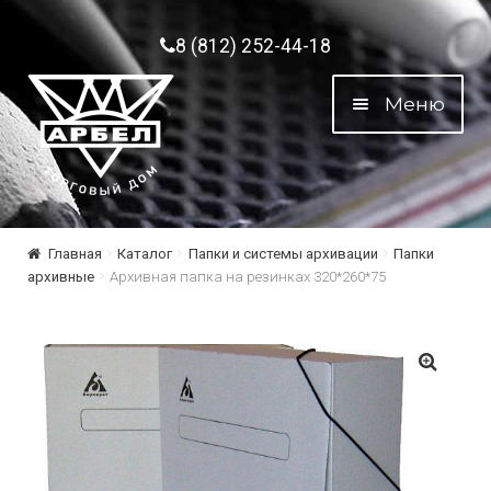
Перейти к навигации
Перейти к содержимому
8 (812) 252-44-18
Меню
Главная
Каталог
Папки и системы архивации
Папки
архивные
Архивная папка на резинках 320*260*75
🔍